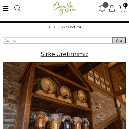
0
3
×
merhaba15 kodu ile ilk alışverişe özel %15 indirim
Sirke Üretimimiz
Ara
Sirke Üretimimiz