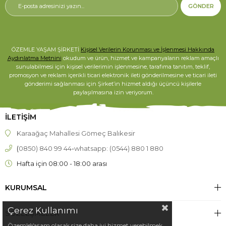
GÖNDER
ÖZEMLE YAŞAM ŞİRKETİ
Kişisel Verilerin Korunması ve İşlenmesi Hakkında
Aydınlatma Metnini
okudum ve ürün, hizmet ve kampanyaların reklam amaçlı
sunulabilmesi için kişisel verilerimin işlenmesine, tarafıma tanıtım, teklif,
promosyon ve reklam içerikli ticari elektronik ileti gönderilmesine ve ticari ileti
gönderimi sağlanması için Şirket’in hizmet aldığı üçüncü kişilerle
paylaşılmasına izin veriyorum.
İLETİŞİM
Karaağaç Mahallesi Gömeç Balıkesir
(
0850) 840 99 44
-
whatsapp: (0544) 880 1 880
Hafta için 08:00 - 18:00 arası
KURUMSAL
Çerez Kullanımı
SÖZLEŞMELER
ÖzemleYaşam olarak size daha iyi hizmet verebilmek