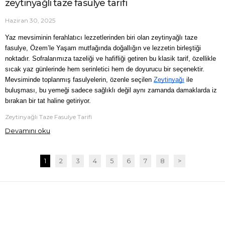
zeytinyağlı taze fasulye tarifi
Haziran 30, 2025
Yaz mevsiminin ferahlatıcı lezzetlerinden biri olan zeytinyağlı taze 
fasulye, Özem’le Yaşam mutfağında doğallığın ve lezzetin birleştiği 
noktadır. Sofralarımıza tazeliği ve hafifliği getiren bu klasik tarif, özellikle 
sıcak yaz günlerinde hem serinletici hem de doyurucu bir seçenektir. 
Mevsiminde toplanmış fasulyelerin, özenle seçilen
Zeytinyağı
 ile 
buluşması, bu yemeği sadece sağlıklı değil aynı zamanda damaklarda iz 
bırakan bir tat haline getiriyor.
Zeytinyağlı Taze Fasulye Tarifi
Devamını oku
1
2
3
4
5
6
7
8
>