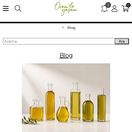
0
3
×
merhaba15 kodu ile ilk alışverişe özel %15 indirim
Blog
Ara
Blog