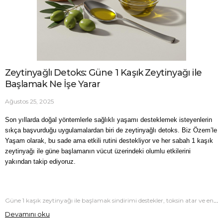
Zeytinyağlı Detoks: Güne 1 Kaşık Zeytinyağı ile
Başlamak Ne İşe Yarar
Ağustos 25, 2025
Son yıllarda doğal yöntemlerle sağlıklı yaşamı desteklemek isteyenlerin 
sıkça başvurduğu uygulamalardan biri de zeytinyağlı detoks. Biz Özem’le 
Yaşam olarak, bu sade ama etkili rutini destekliyor ve her sabah 1 kaşık 
zeytinyağı ile güne başlamanın vücut üzerindeki olumlu etkilerini 
yakından takip ediyoruz.
Güne 1 kaşık zeytinyağı ile başlamak sindirimi destekler, toksin atar ve enerjinizi artırır. Özem’le Yaşam’da zeytinyağlı detoksun etkilerini keşfedin.
Devamını oku