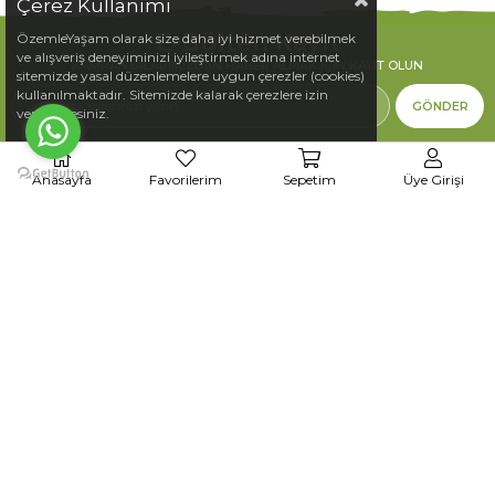
Çerez Kullanımı
E-Bülten Kayıt
ÖzemleYaşam olarak size daha iyi hizmet verebilmek
ve alışveriş deneyiminizi iyileştirmek adına internet
KAMPANYALARIMIZDAN HABER ALMAK İÇIN KAYIT OLUN
sitemizde yasal düzenlemelere uygun çerezler (cookies)
kullanılmaktadır. Sitemizde kalarak çerezlere izin
GÖNDER
vermektesiniz.
Anasayfa
Favorilerim
Sepetim
Üye Girişi
ÖZEMLE YAŞAM ŞİRKETİ
Kişisel Verilerin Korunması ve İşlenmesi Hakkında
Aydınlatma Metnini
okudum ve ürün, hizmet ve kampanyaların reklam amaçlı
sunulabilmesi için kişisel verilerimin işlenmesine, tarafıma tanıtım, teklif,
promosyon ve reklam içerikli ticari elektronik ileti gönderilmesine ve ticari ileti
gönderimi sağlanması için Şirket’in hizmet aldığı üçüncü kişilerle
paylaşılmasına izin veriyorum.