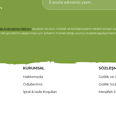
N
nda Aydınlatma Metnini
okudum ve ürün, hizmet ve kampanyaların reklam amaçlı sunulab
i ileti gönderimi sağlanması için Şirket’in hizmet aldığı üçüncü kişilerle paylaşılması
KURUMSAL
SÖZLEŞ
Hakkımızda
Gizlilik ve
Ödüllerimiz
Gizlilik S
İptal & İade Koşulları
Mesafeli S
Ödeme Güvenliği
Üyelik Sö
Sıkça Sorulan Sorular
Kullanım Şa
Yardım
Kişisel Ver