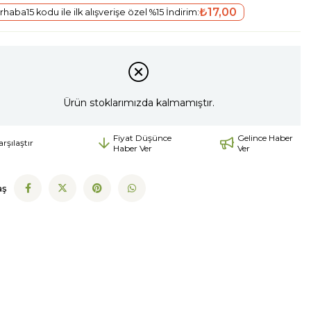
₺17,00
haba15 kodu ile ilk alışverişe özel %15 İndirim:
Ürün stoklarımızda kalmamıştır.
Fiyat Düşünce
Gelince Haber
arşılaştır
Haber Ver
Ver
aş