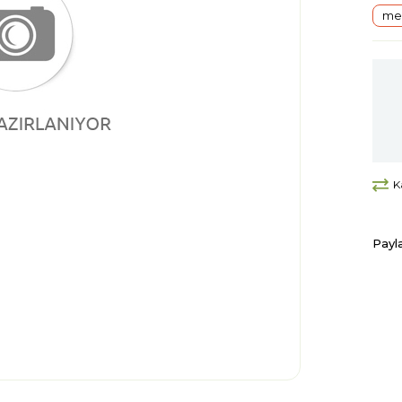
mer
K
Payl