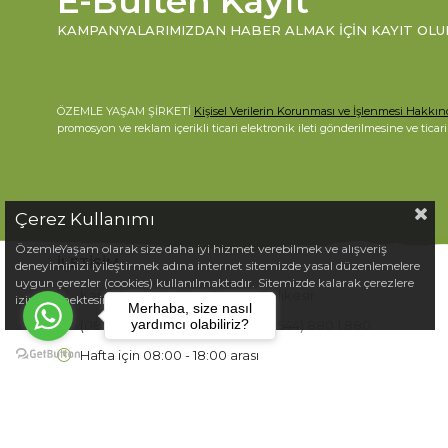
E-Bülten Kayıt
KAMPANYALARIMIZDAN HABER ALMAK İÇIN KAYIT OLU
ÖZEMLE YAŞAM ŞİRKETİ
Kişisel Verilerin Korunması ve İşlenmesi Hakkı
promosyon ve reklam içerikli ticari elektronik ileti gönderilmesine ve ticar
Çerez Kullanımı
ÖzemleYaşam olarak size daha iyi hizmet verebilmek ve alışveriş
İLETİŞİM
deneyiminizi iyileştirmek adına internet sitemizde yasal düzenlemelere
uygun çerezler (cookies) kullanılmaktadır. Sitemizde kalarak çerezlere
Karaağaç Mahallesi Gömeç Balıkesir
izin vermektesiniz.
Merhaba, size nasıl
yardımcı olabiliriz?
(
0850) 840 99 44
-
whatsapp: (0544) 880 1 880
Hafta için 08:00 - 18:00 arası