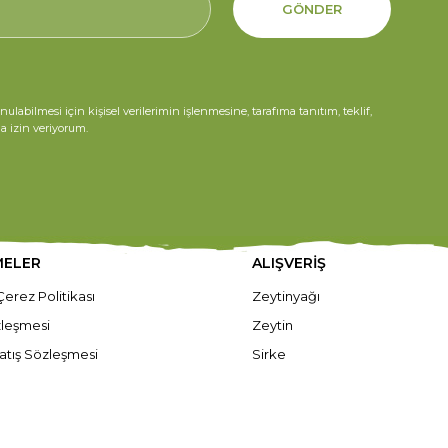
GÖNDER
ilmesi için kişisel verilerimin işlenmesine, tarafıma tanıtım, teklif,
na izin veriyorum.
MELER
ALIŞVERİŞ
 Çerez Politikası
Zeytinyağı
özleşmesi
Zeytin
atış Sözleşmesi
Sirke
zleşmesi
Süt Ürünleri
rtları
Gıda
ilerin İşlenmesi
Doğal Bakım Ürünleri