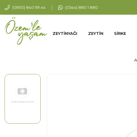
(0850) 840 99 44
(0544) 880 1 880
ZEYTİNYAĞI
ZEYTİN
SİRKE
A