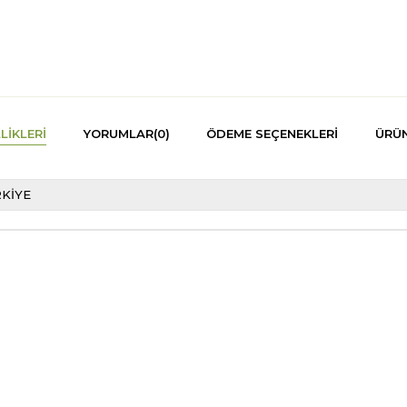
LIKLERI
YORUMLAR
(0)
ÖDEME SEÇENEKLERI
ÜRÜN
KİYE