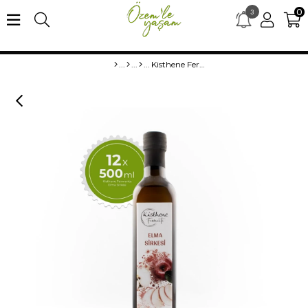
0
3
×
merhaba15 kodu ile ilk alışverişe özel %15 indirim
Kisthene Fermente Elma Sirkesi 12*500 ml