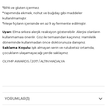
*BPA ve gluten içermez.
*Yapımında ekmek, nohut ve buğday gibi maddeler
kullanılmamıştır.
*Meşe fıçıların içerisinde en az 9 ay fermente edilmiştir.
Uyarı
: Elma sirkesi alerjik reaksiyon gösterebilir. Alerjisi olanların
kullanmaması önerilir. Göz ile temasından kaçınınız. Hamilelik
döneminde kullanmadan önce doktorunuza danışınız.
Saklama Koşulu:
Işık almayan serin ve rutubetsiz ortamda,
çocukların ulaşamayacağı yerde saklayınız.
OLYMP AWARDS / 2017 / ALTIN MADALYA
YORUMLAR
(3)