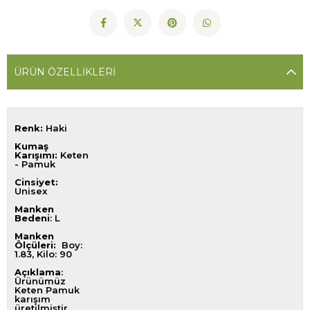
ÜRÜN ÖZELLIKLERI
Renk:
Haki
Kumaş
Karışımı:
Keten
- Pamuk
Cinsiyet:
Unisex
Manken
Bedeni
: L
Manken
Ölçüleri:
Boy:
1.83, Kilo: 90
Açıklama
:
Ürünümüz
Keten Pamuk
karışım
üretilmiştir.