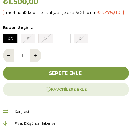
₺1.500,00
₺1.275,00
merhaba15 kodu ile ilk alışverişe özel %15 İndirim:
Beden Seçiniz
XS
S
M
L
XL
FAVORILERE EKLE
Karşılaştır
Fiyat Düşünce Haber Ver