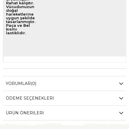
Rahat kalıptır.
Vücudunuzun
doğal
hareketlerine
uygun şekilde
tasarlanmıştır.
Paça ve Bel
kısmı
lastiklidir.
YORUMLAR
(0)
ÖDEME SEÇENEKLERI
ÜRÜN ÖNERILERI