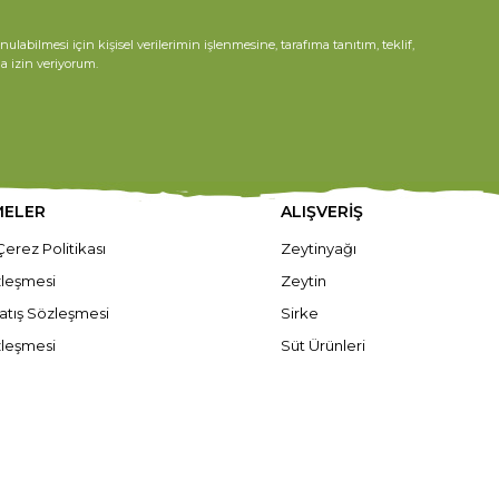
ilmesi için kişisel verilerimin işlenmesine, tarafıma tanıtım, teklif,
na izin veriyorum.
MELER
ALIŞVERİŞ
 Çerez Politikası
Zeytinyağı
özleşmesi
Zeytin
atış Sözleşmesi
Sirke
zleşmesi
Süt Ürünleri
rtları
Gıda
ilerin İşlenmesi
Doğal Bakım Ürünleri
ilendirme Metni
Ev ve Yaşam
vuru Formu