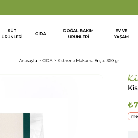
SÜT
DOĞAL BAKIM
EV VE
GIDA
ÜRÜNLERİ
ÜRÜNLERİ
YAŞAM
Anasayfa
GIDA
Kisthene Makarna Erişte 350 gr
Ki
₺7
mer