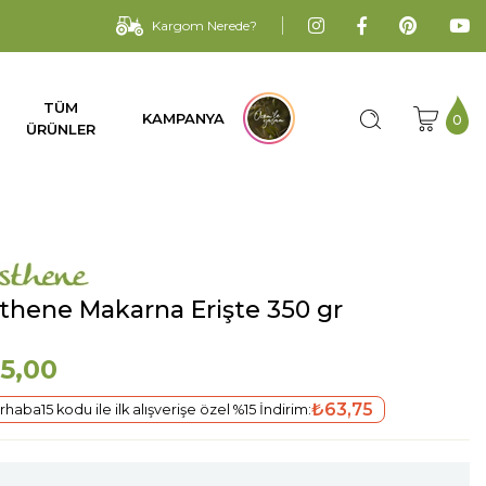
Kargom Nerede?
TÜM
KAMPANYA
0
ÜRÜNLER
sthene Makarna Erişte 350 gr
5,00
₺63,75
haba15 kodu ile ilk alışverişe özel %15 İndirim: