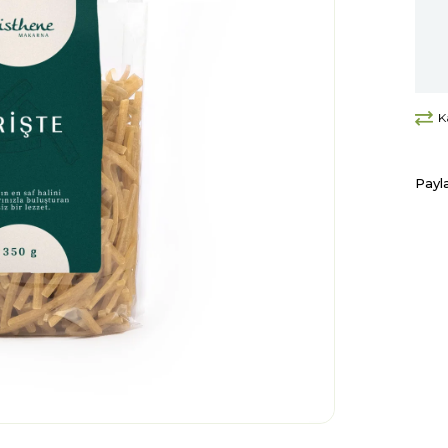
K
Payl