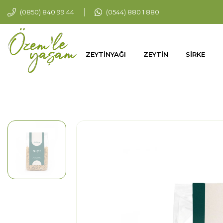
(0850) 840 99 44
(0544) 880 1 880
ZEYTİNYAĞI
ZEYTİN
SİRKE