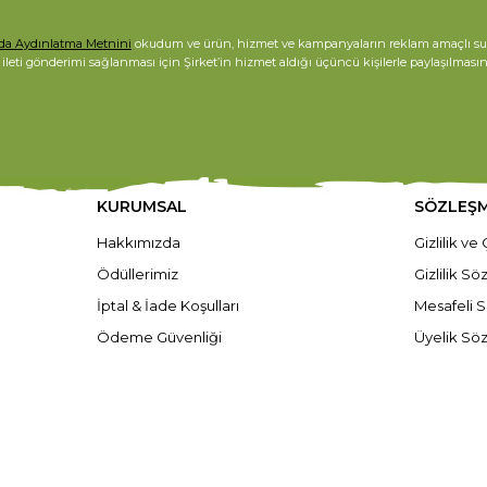
nda Aydınlatma Metnini
okudum ve ürün, hizmet ve kampanyaların reklam amaçlı sunulab
i ileti gönderimi sağlanması için Şirket’in hizmet aldığı üçüncü kişilerle paylaşılması
KURUMSAL
SÖZLEŞ
Hakkımızda
Gizlilik ve
Ödüllerimiz
Gizlilik S
İptal & İade Koşulları
Mesafeli S
Ödeme Güvenliği
Üyelik Sö
Sıkça Sorulan Sorular
Kullanım Şa
Yardım
Kişisel Ver
Blog
KVKK Bilg
Bize Ulaşın
KVKK Baş