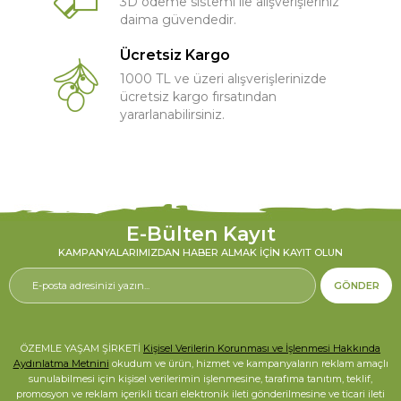
3D ödeme sistemi ile alışverişleriniz
daima güvendedir.
Ücretsiz Kargo
1000 TL ve üzeri alışverişlerinizde
ücretsiz kargo fırsatından
yararlanabilirsiniz.
E-Bülten Kayıt
KAMPANYALARIMIZDAN HABER ALMAK İÇIN KAYIT OLUN
GÖNDER
ÖZEMLE YAŞAM ŞİRKETİ
Kişisel Verilerin Korunması ve İşlenmesi Hakkında
Aydınlatma Metnini
okudum ve ürün, hizmet ve kampanyaların reklam amaçlı
sunulabilmesi için kişisel verilerimin işlenmesine, tarafıma tanıtım, teklif,
promosyon ve reklam içerikli ticari elektronik ileti gönderilmesine ve ticari ileti