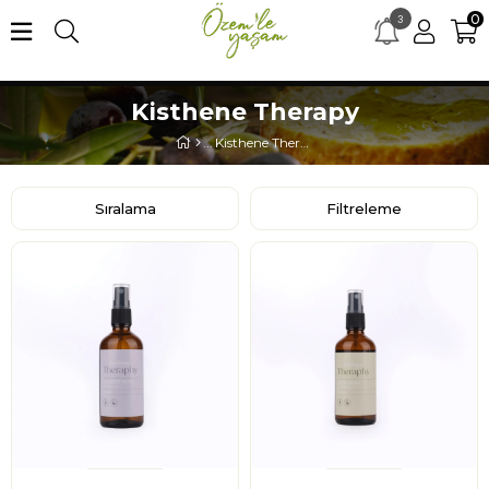
0
3
×
merhaba15 kodu ile ilk alışverişe özel %15 indirim
Kisthene Therapy
Kisthene Therapy
Sıralama
Filtreleme